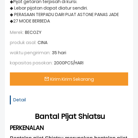
◆Pijat getaran terpisah di kursi.
◆ Lebar pijatan dapat diatur sendiri.
◆ PERASAAN TERPADU DARI PIJAT ASTONE PANAS JADE
◆27 MODE BERBEDA
Merek:
BECOZY
produk asal:
CINA
waktu pengiriman:
35 hari
kapasitas pasokan:
2000PCS/HARI
Kirim Kirim Sekarang
Detail
Bantal Pijat Shiatsu
PERKENALAN