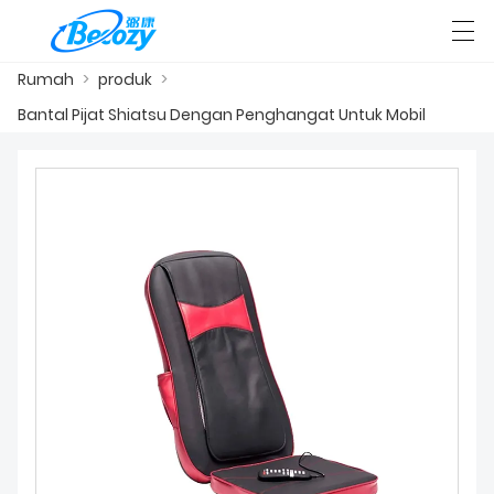
Rumah
>
produk
>
العربية
Deutsch
English
Español
F
Bantal Pijat Shiatsu Dengan Penghangat Untuk Mobil
RUMAH
PABRIK ACARA
PRODUK
MELAYANI
BERITA
HUBUNGI KAMI