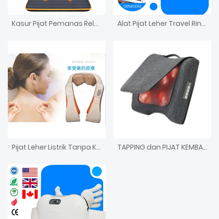
Kasur Pijat Pemanas Relaksasi Seluruh Tubuh
Alat Pijat Leher Travel Ringkas Alat Pijat Leher, Bahu, dan Punggung Bantal Alat Traksi Serviks Alat Pijat Leher Tangan Master
Pijat Leher Listrik Tanpa Kabel Pemanas
TAPPING dan PIJAT KEMBALI SHIATSU