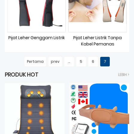
Pijat Leher Genggam Listrik
Pijat Leher Listrik Tanpa
Kabel Pemanas
Pertama
prev
...
5
6
7
PRODUK HOT
LEBIH >