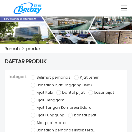
العربية
Deutsch
English
Español
F
Rumah
>
produk
RUMAH
DAFTAR PRODUK
PABRIK ACARA
kategori:
Selimut pemanas
Pijat Leher
PRODUK
Bantalan Pijat Pinggang Belakang
Pijat Kaki
bantal pijat
kasur pijat
MELAYANI
Pijat Genggam
Pijat Tangan Kompresi Udara
BERITA
Pijat Punggung
bantal pijat
HUBUNGI KAMI
Alat pijat mata
Bantalan pemanas listrik terapeutik