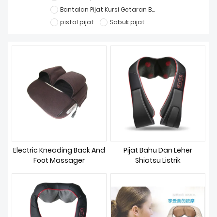
TENTANG KAMI
Bantalan Pijat Kursi Getaran Bantal Pijat Shiatsu
pistol pijat
Sabuk pijat
Electric Kneading Back And
Pijat Bahu Dan Leher
Foot Massager
Shiatsu Listrik